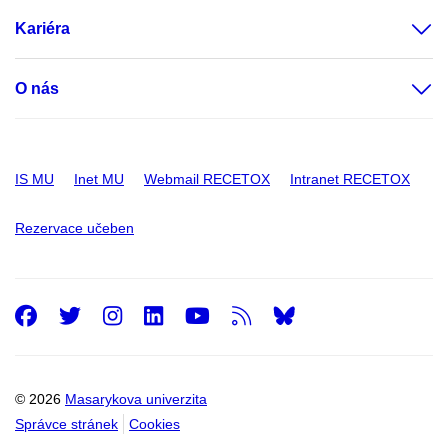
Kariéra
O nás
IS MU
Inet MU
Webmail RECETOX
Intranet RECETOX
Rezervace učeben
Facebook
Twitter
Instagram
LinkedIn
Youtube
RSS
© 2026
Masarykova univerzita
Správce stránek
Cookies