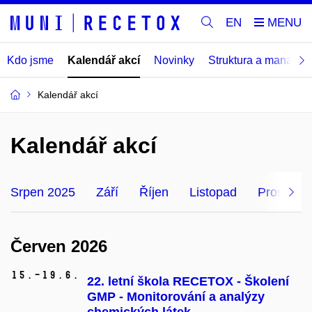
EN
Kdo jsme
Kalendář akcí
Novinky
Struktura a manage
Kalendář akcí
Kalendář akcí
Srpen 2025
Září
Říjen
Listopad
Prosinec
Červen 2026
15.–19.
6.
22. letní škola RECETOX - Školení
GMP - Monitorování a analýzy