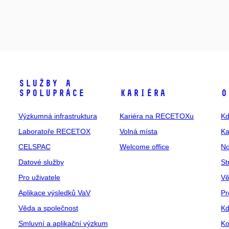
Služby a
spolupráce
Kariéra
O
Výzkumná infrastruktura
Kariéra na RECETOXu
Kd
Laboratoře RECETOX
Volná místa
Ka
CELSPAC
Welcome office
No
Datové služby
St
Pro uživatele
Vě
Aplikace výsledků VaV
Pr
Věda a společnost
Kd
Smluvní a aplikační výzkum
Ko