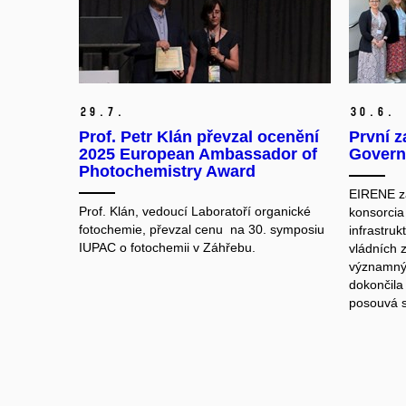
29.
7.
30.
6.
Prof. Petr Klán převzal ocenění
První z
2025 European Ambassador of
Govern
Photochemistry Award
EIRENE zah
Prof. Klán, vedoucí Laboratoří organické
konsorci
fotochemie, převzal cenu na 30. symposiu
infrastru
IUPAC o fotochemii v Záhřebu.
vládních 
významný 
dokončila
posouvá 