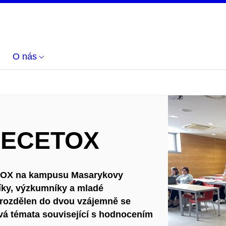
O nás
a RECETOX
ETOX na kampusu Masarykovy
níky, výzkumníky a mladé
 rozdělen do dvou vzájemně se
vá témata související s hodnocením