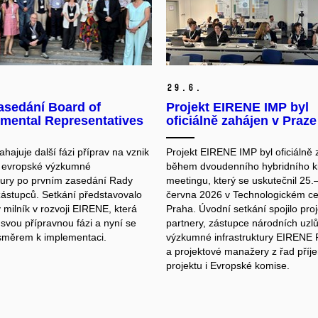
29.
6.
asedání Board of
Projekt EIRENE IMP byl
mental Representatives
oficiálně zahájen v Praze
ajuje další fázi příprav na vznik
Projekt EIRENE IMP byl oficiálně
a evropské výzkumné
během dvoudenního hybridního ki
ktury po prvním zasedání Rady
meetingu, který se uskutečnil 25.
zástupců. Setkání představovalo
června 2026 v Technologickém ce
milník v rozvoji EIRENE, která
Praha. Úvodní setkání spojilo pro
 svou přípravnou fázi a nyní se
partnery, zástupce národních uzl
směrem k implementaci.
výzkumné infrastruktury EIRENE 
a projektové manažery z řad příj
projektu i Evropské komise.