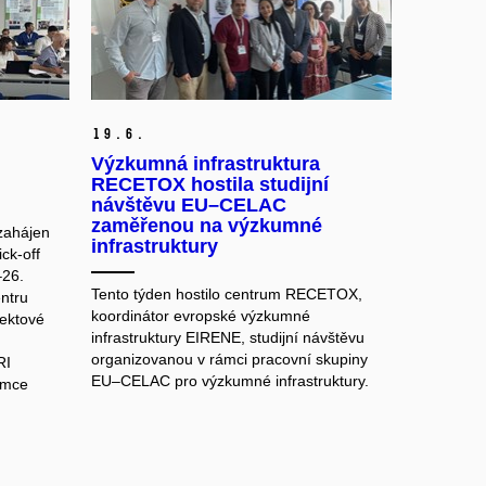
19.
6.
Výzkumná infrastruktura
RECETOX hostila studijní
návštěvu EU–CELAC
zaměřenou na výzkumné
 zahájen
infrastruktury
ck-off
–26.
Tento týden hostilo centrum RECETOX,
ntru
koordinátor evropské výzkumné
jektové
infrastruktury EIRENE, studijní návštěvu
ů
organizovanou v rámci pracovní skupiny
RI
EU–CELAC pro výzkumné infrastruktury.
emce