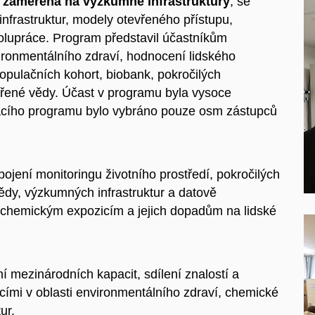
 zaměřená na výzkumné infrastruktury
, se
infrastruktur, modely otevřeného přístupu,
lupráce. Program představil účastníkům
onmentálního zdraví, hodnocení lidského
opulačních kohort, biobank, pokročilých
evřené vědy. Účast v programu byla vysoce
vacího programu bylo vybráno pouze osm zástupců
jení monitoringu životního prostředí, pokročilých
vědy, výzkumných infrastruktur a datově
 chemickým expozicím a jejich dopadům na lidské
í mezinárodních kapacit, sdílení znalostí a
cími v oblasti environmentálního zdraví, chemické
ur.