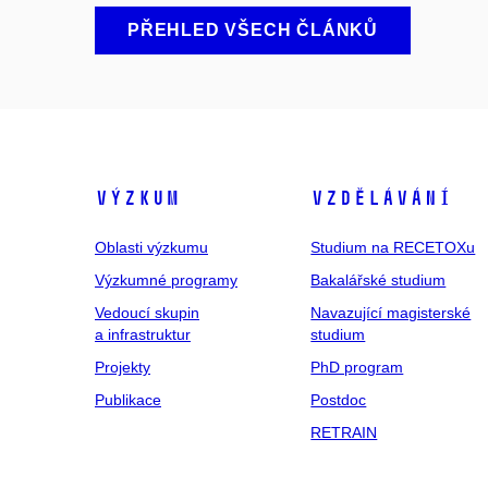
PŘEHLED VŠECH ČLÁNKŮ
Výzkum
Vzdělávání
Oblasti výzkumu
Studium na RECETOXu
Výzkumné programy
Bakalářské studium
Vedoucí skupin
Navazující magisterské
a infrastruktur
studium
Projekty
PhD program
Publikace
Postdoc
RETRAIN