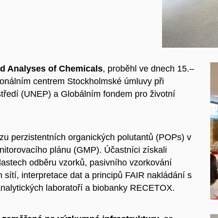
nd Analyses of Chemicals
, proběhl ve dnech 15.–
ionálním centrem Stockholmské úmluvy při
edí (UNEP) a Globálním fondem pro životní
zu perzistentních organických polutantů (POPs) v
torovacího plánu (GMP). Účastníci získali
oblastech odběru vzorků, pasivního vzorkování
 sítí, interpretace dat a principů FAIR nakládání s
analytických laboratoří a biobanky RECETOX.