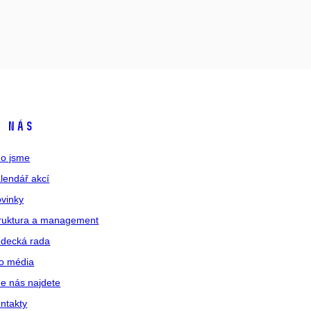
 nás
o jsme
lendář akcí
vinky
ruktura a management
decká rada
o média
e nás najdete
ntakty