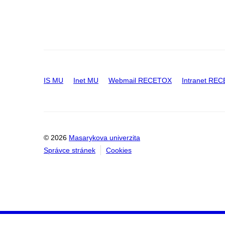
IS MU
Inet MU
Webmail RECETOX
Intranet RE
© 2026
Masarykova univerzita
Správce stránek
Cookies