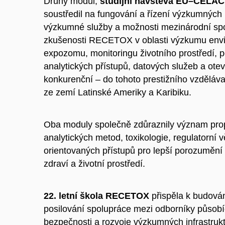
Druhý modul,
studijní návštěva EU–CELAC
soustředil na fungování a řízení výzkumných 
výzkumné služby a možnosti mezinárodní spo
zkušenosti RECETOX v oblasti výzkumu envir
expozomu, monitoringu životního prostředí, p
analytických přístupů, datových služeb a ot
konkurenční – do tohoto prestižního vzdělá
ze zemí Latinské Ameriky a Karibiku.
Oba moduly společně zdůraznily význam propo
analytických metod, toxikologie, regulatorní 
orientovaných přístupů pro lepší porozumění
zdraví a životní prostředí.
22. letní škola RECETOX
přispěla k budován
posilování spolupráce mezi odborníky působí
bezpečnosti a rozvoje výzkumných infrastrukt