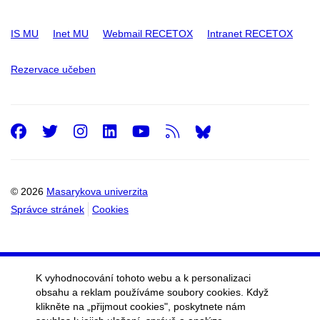
IS MU
Inet MU
Webmail RECETOX
Intranet RECETOX
Rezervace učeben
Facebook
Twitter
Instagram
LinkedIn
Youtube
RSS
© 2026
Masarykova univerzita
Správce stránek
Cookies
K vyhodnocování tohoto webu a k personalizaci
obsahu a reklam používáme soubory cookies. Když
klikněte na „přijmout cookies", poskytnete nám