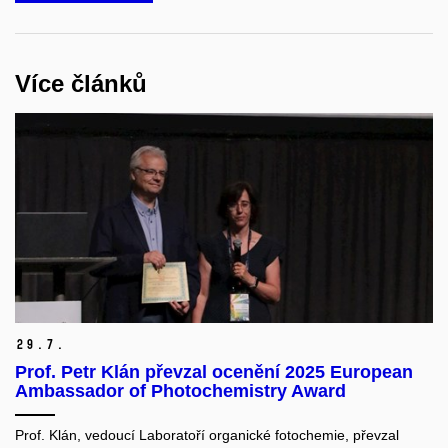
Více článků
29.
7.
Prof. Petr Klán převzal ocenění 2025 European
Ambassador of Photochemistry Award
Prof. Klán, vedoucí Laboratoří organické fotochemie, převzal