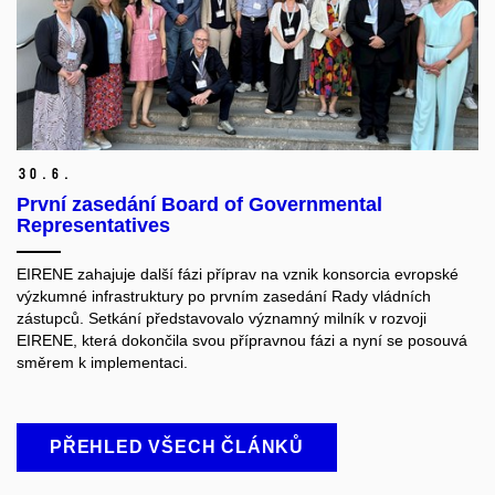
30.
6.
První zasedání Board of Governmental
Representatives
EIRENE zahajuje další fázi příprav na vznik konsorcia evropské
výzkumné infrastruktury po prvním zasedání Rady vládních
zástupců. Setkání představovalo významný milník v rozvoji
EIRENE, která dokončila svou přípravnou fázi a nyní se posouvá
směrem k implementaci.
PŘEHLED VŠECH ČLÁNKŮ