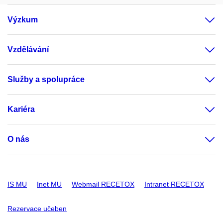
Výzkum
Vzdělávání
Služby a spolupráce
Kariéra
O nás
IS MU
Inet MU
Webmail RECETOX
Intranet RECETOX
Rezervace učeben