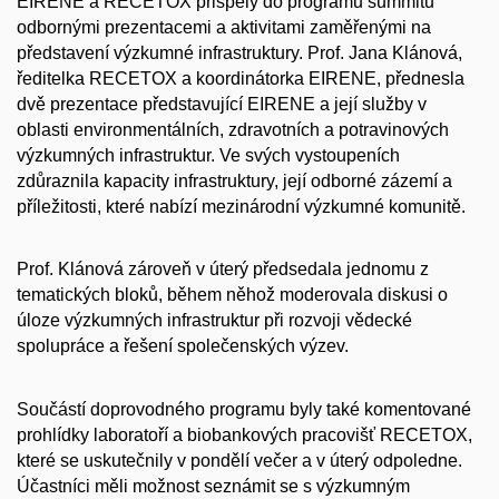
EIRENE a RECETOX přispěly do programu summitu
odbornými prezentacemi a aktivitami zaměřenými na
představení výzkumné infrastruktury. Prof. Jana Klánová,
ředitelka RECETOX a koordinátorka EIRENE, přednesla
dvě prezentace představující EIRENE a její služby v
oblasti environmentálních, zdravotních a potravinových
výzkumných infrastruktur. Ve svých vystoupeních
zdůraznila kapacity infrastruktury, její odborné zázemí a
příležitosti, které nabízí mezinárodní výzkumné komunitě.
Prof. Klánová zároveň v úterý předsedala jednomu z
tematických bloků, během něhož moderovala diskusi o
úloze výzkumných infrastruktur při rozvoji vědecké
spolupráce a řešení společenských výzev.
Součástí doprovodného programu byly také komentované
prohlídky laboratoří a biobankových pracovišť RECETOX,
které se uskutečnily v pondělí večer a v úterý odpoledne.
Účastníci měli možnost seznámit se s výzkumným