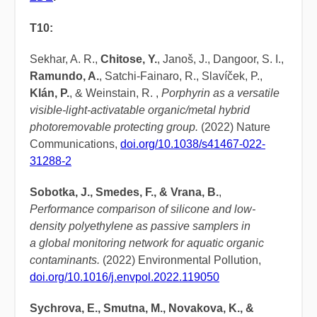
T10:
Sekhar, A. R.,
Chitose, Y.
, Janoš, J., Dangoor, S. I.,
Ramundo, A.
, Satchi-Fainaro, R., Slavíček, P.,
Klán, P.
, & Weinstain, R. ,
Porphyrin as a versatile
visible-light-activatable organic/metal hybrid
photoremovable protecting group.
(2022) Nature
Communications,
doi.org/10.1038/s41467-022-
31288-2
Sobotka, J., Smedes, F., & Vrana, B.
,
Performance comparison of silicone and low-
density polyethylene as passive samplers in
a global monitoring network for aquatic organic
contaminants.
(2022) Environmental Pollution,
doi.org/10.1016/j.envpol.2022.119050
Sychrova, E., Smutna, M., Novakova, K., &