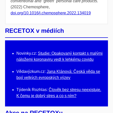
conventional and “green” personal care products.
(2022) Chemosphere,
doi.org/10.1016/j.chemosphere.2022.134019
RECETOX v médiích
Novinky.cz:
Studie: Opakovaný kontakt s malými
náložemi koronaviru vedl k lehkému covidu
Vědavýzkum.cz:
Jana Klánová: Česká věda se
bojí velkých evropských výzev
Týdeník Rozhlas:
Člověk bez stresu neexistuje.
K čemu je dobrý stres a co s ním?
Akce na RECETOXu