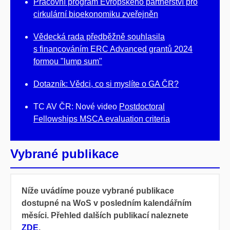
Pracovní program Evropského partnerství pro
cirkulární bioekonomiku zveřejněn
Vědecká rada předběžně souhlasila
s financováním ERC Advanced grantů 2024
formou "lump sum"
Dotazník: Vědci, co si myslíte o GA ČR?
TC AV ČR: Nové video
Postdoctoral
Fellowships MSCA evaluation criteria
Vybrané publikace
Níže uvádíme pouze vybrané publikace
dostupné na WoS v posledním kalendářním
měsíci. Přehled dalších publikací naleznete
ZDE
.