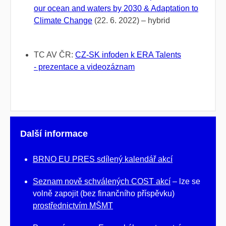
our ocean and waters by 2030 & Adaptation to
Climate Change
(22. 6. 2022) – hybrid
TC AV ČR:
CZ-SK infoden k ERA Talents
- prezentace a videozáznam
Další informace
BRNO EU PRES sdílený kalendář akcí
Seznam nově schválených COST akcí
– lze se
volně zapojit (bez finančního příspěvku)
prostřednictvím MŠMT