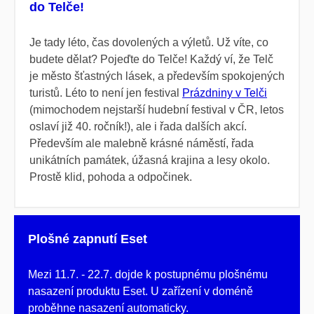
do Telče!
Je tady léto, čas dovolených a výletů. Už víte, co
budete dělat? Pojeďte do Telče! Každý ví, že Telč
je město šťastných lásek, a především spokojených
turistů. Léto to není jen festival
Prázdniny v Telči
(mimochodem nejstarší hudební festival v ČR, letos
oslaví již 40. ročník!), ale i řada dalších akcí.
Především ale malebně krásné náměstí, řada
unikátních památek, úžasná krajina a lesy okolo.
Prostě klid, pohoda a odpočinek.
Plošné zapnutí Eset
Mezi 11.7. - 22.7. dojde k postupnému plošnému
nasazení produktu Eset. U zařízení v doméně
proběhne nasazení automaticky.