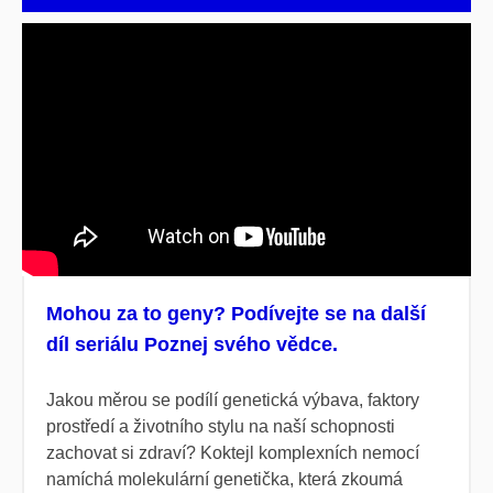
Mohou za to geny? Podívejte se na další
díl seriálu Poznej svého vědce.
Jakou měrou se podílí
genetická výbava, faktory
prostředí a životního stylu na naší schopnosti
zachovat si zdraví
? Koktejl komplexních nemocí
namíchá molekulární genetička, která zkoumá