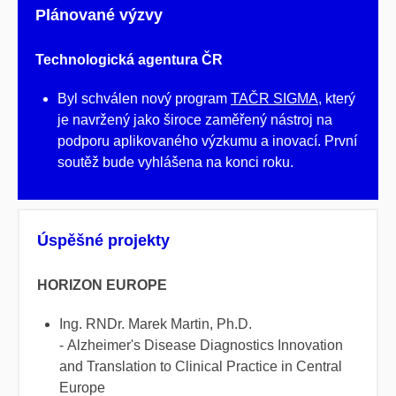
Plánované výzvy
Technologická agentura ČR
Byl schválen nový program
TAČR SIGMA
, který
je navržený jako široce zaměřený nástroj na
podporu aplikovaného výzkumu a inovací. První
soutěž bude vyhlášena na konci roku.
Úspěšné projekty
HORIZON EUROPE
Ing. RNDr. Marek Martin, Ph.D.
- Alzheimer's Disease Diagnostics Innovation
and Translation to Clinical Practice in Central
Europe