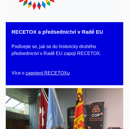
RECETOX a předsednictví v Radě EU
Podívejte se, jak se do historicky druhého
předsednictví v Radě EU zapojí RECETOX.
Více o
zapojení RECETOXu