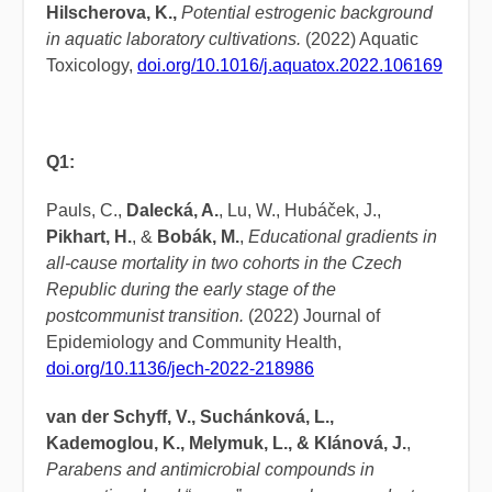
Hilscherova, K.,
Potential estrogenic background
in aquatic laboratory cultivations.
(2022) Aquatic
Toxicology,
doi.org/10.1016/j.aquatox.2022.106169
Q1:
Pauls, C.,
Dalecká, A.
, Lu, W., Hubáček, J.,
Pikhart, H.
, &
Bobák, M.
,
Educational gradients in
all-cause mortality in two cohorts in the Czech
Republic during the early stage of the
postcommunist transition.
(2022) Journal of
Epidemiology and Community Health,
doi.org/10.1136/jech-2022-218986
van der Schyff, V., Suchánková, L.,
Kademoglou, K., Melymuk, L., & Klánová, J.
,
Parabens and antimicrobial compounds in