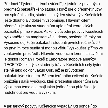
Předmět "Týdenní terénní cvičení" je jedním z povinných
předmětů bakalářského studia. I když jde o předmět nutný
pro splnění studia, studenti na týden strávený v Košeticích
ještě dlouho a v dobrém vzpomínají. Hlavním cílem
předmětu je ukázat studentům uplatnění teoretických
poznatků přímo v praxi. Ačkoliv původní pobyt v Košeticích
byl zaměřen na magisterské studenty, poslední tři roky na
Vysočinu odjíždějí bakalářští studenti prvních ročníků. Již
po prvním roce studia si mohou vědu "vyzkoušet" přímo ve
venkovním prostředí . Hlavním vedoucím terénních cvičení
je doktor Roman Prokeš z Laboratoře stopové analýzy
RECETOX , který se studenty tráví v Košeticích celý týden,
stejně jako doktor Jakub Urík, jež je průvodcem
bakalářským studiem. Během terénního cvičení do Košetic
přijíždějí i další vyučující, kteří prezentují studentům svá
výzkumná témata, a mají takto jedinečnou příležitost je
nadchnout pro vědu a výzkum.
A jak takový pobyt v Košeticích vypadá? Od pondělí do