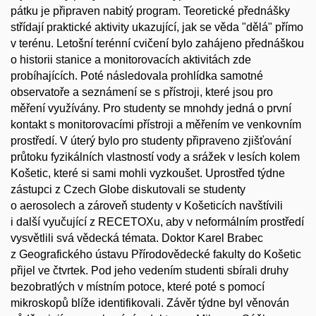
pátku je připraven nabitý program. Teoretické přednášky
střídají praktické aktivity ukazující, jak se věda "dělá" přímo
v terénu. Letošní terénní cvičení bylo zahájeno přednáškou
o historii stanice a monitorovacích aktivitách zde
probíhajících. Poté následovala prohlídka samotné
observatoře a seznámení se s přístroji, které jsou pro
měření využívány. Pro studenty se mnohdy jedná o první
kontakt s monitorovacími přístroji a měřením ve venkovním
prostředí. V úterý bylo pro studenty připraveno zjišťování
průtoku fyzikálních vlastností vody a srážek v lesích kolem
Košetic, které si sami mohli vyzkoušet. Uprostřed týdne
zástupci z Czech Globe diskutovali se studenty
o aerosolech a zároveň studenty v Košeticích navštívili
i další vyučující z RECETOXu, aby v neformálním prostředí
vysvětlili svá vědecká témata. Doktor Karel Brabec
z Geografického ústavu Přírodovědecké fakulty do Košetic
přijel ve čtvrtek. Pod jeho vedením studenti sbírali druhy
bezobratlých v místním potoce, které poté s pomocí
mikroskopů blíže identifikovali. Závěr týdne byl věnován