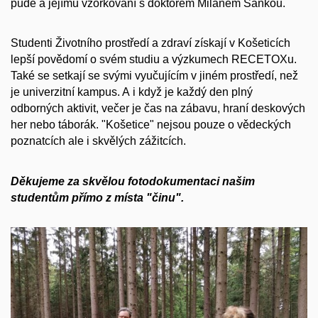
půdě a jejímu vzorkování s doktorem Milanem Sáňkou.
Studenti Životního prostředí a zdraví získají v Košeticích
lepší povědomí o svém studiu a výzkumech RECETOXu.
Také se setkají se svými vyučujícím v jiném prostředí, než
je univerzitní kampus. A i když je každý den plný
odborných aktivit, večer je čas na zábavu, hraní deskových
her nebo táborák. "Košetice" nejsou pouze o vědeckých
poznatcích ale i skvělých zážitcích.
Děkujeme za skvělou fotodokumentaci našim
studentům přímo z místa "činu".