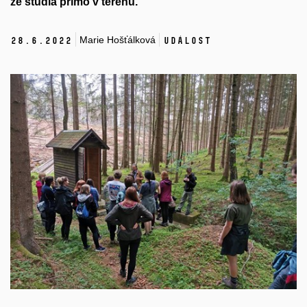
ze studia přímo v terénu.
Marie Hošťálková
28.
6.
2022
Událost