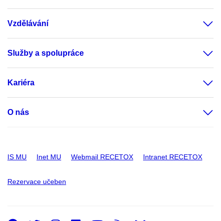
Vzdělávání
Služby a spolupráce
Kariéra
O nás
IS MU
Inet MU
Webmail RECETOX
Intranet RECETOX
Rezervace učeben