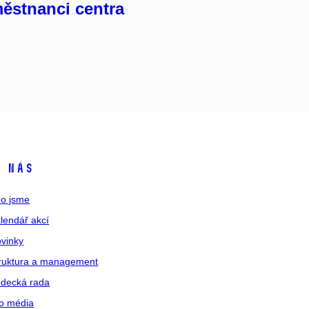
ěstnanci centra
 nás
o jsme
lendář akcí
vinky
ruktura a management
decká rada
o média