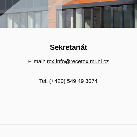
Sekretariát
E-mail:
rcx-info
@
recetox.muni.cz
Tel: (+420) 549 49 3074