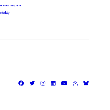
e nás najdete
ntakty
Facebook
Twitter
Instagram
LinkedIn
Youtube
RSS