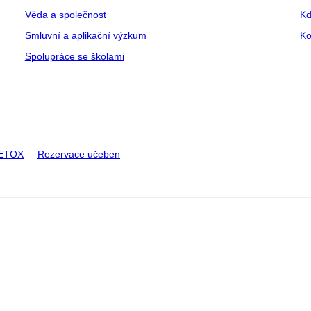
Věda a společnost
Kd
Smluvní a aplikační výzkum
Ko
Spolupráce se školami
CETOX
Rezervace učeben