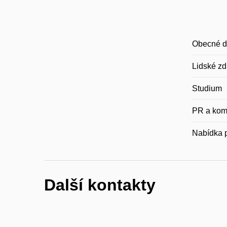
Obecné d
Lidské zd
Studium
PR a kom
Nabídka p
Další kontakty