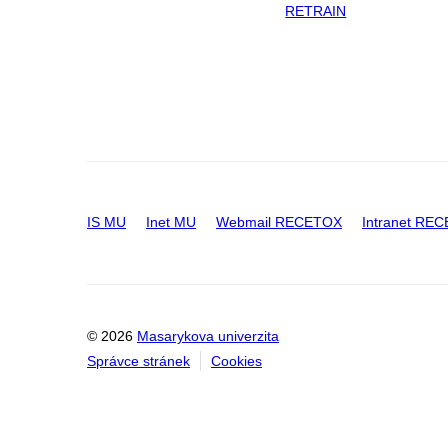
RETRAIN
IS MU
Inet MU
Webmail RECETOX
Intranet RE
© 2026
Masarykova univerzita
Správce stránek
Cookies