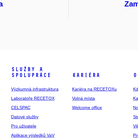
a
Zam
Služby a
spolupráce
Kariéra
O
Výzkumná infrastruktura
Kariéra na RECETOXu
Kd
Laboratoře RECETOX
Volná místa
Ka
CELSPAC
Welcome office
No
Datové služby
St
Pro uživatele
Vě
Aplikace výsledků VaV
Pr