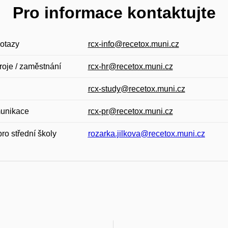
Pro informace kontaktujte
otazy
rcx-info@recetox.muni.cz
roje / zaměstnání
rcx-hr@recetox.muni.cz
rcx-study@recetox.muni.cz
unikace
rcx-pr@recetox.muni.cz
ro střední školy
rozarka.jilkova@recetox.muni.cz