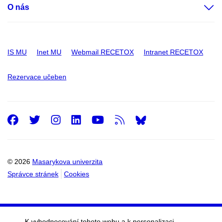
O nás
IS MU
Inet MU
Webmail RECETOX
Intranet RECETOX
Rezervace učeben
Facebook
Twitter
Instagram
LinkedIn
Youtube
RSS
© 2026
Masarykova univerzita
Správce stránek
Cookies
K vyhodnocování tohoto webu a k personalizaci