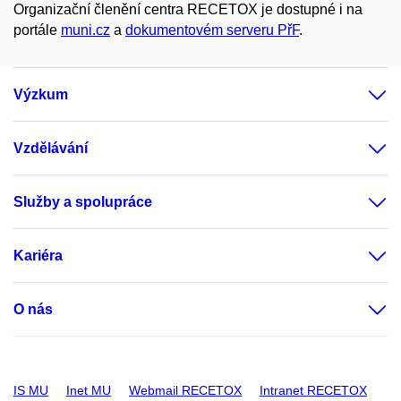
Organizační členění centra RECETOX je dostupné i na
portále
muni.cz
a
dokumentovém serveru PřF
.
Výzkum
Vzdělávání
Služby a spolupráce
Kariéra
O nás
IS MU
Inet MU
Webmail RECETOX
Intranet RECETOX