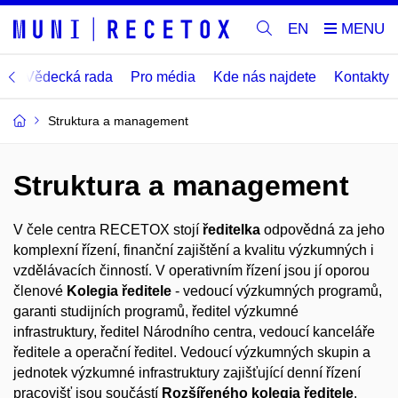
EN
t
Vědecká rada
Pro média
Kde nás najdete
Kontakty
Struktura a management
Struktura a management
V čele centra RECETOX stojí
ředitelka
odpovědná za jeho
komplexní řízení, finanční zajištění a kvalitu výzkumných i
vzdělávacích činností. V operativním řízení jsou jí oporou
členové
Kolegia ředitele
- vedoucí výzkumných programů,
garanti studijních programů, ředitel výzkumné
infrastruktury, ředitel Národního centra, vedoucí kanceláře
ředitele a operační ředitel. Vedoucí výzkumných skupin a
jednotek výzkumné infrastruktury zajišťující denní řízení
pracovišť jsou součástí
Rozšířeného kolegia ředitele
.