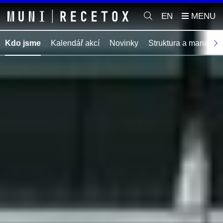
EN
Kdo jsme
Kalendář akcí
Novinky
Struktura a manage