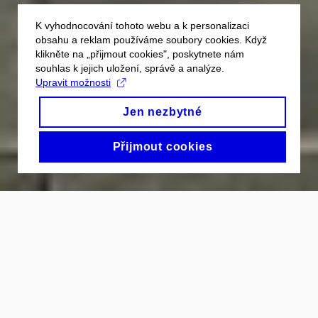
K vyhodnocování tohoto webu a k personalizaci
obsahu a reklam používáme soubory cookies. Když
klikněte na „přijmout cookies", poskytnete nám
souhlas k jejich uložení, správě a analýze.
Upravit možnosti
Jen nezbytné
Přijmout cookies
Kdo jsme
RECETOX
je výzkumný ústav Přírodovědecké fakulty
Masarykovy univerzity, založený v roce 1983. Zaměřujeme
se na výzkum a vzdělávání odborníků v oblasti
environmentálních a zdravotních rizik spojených s