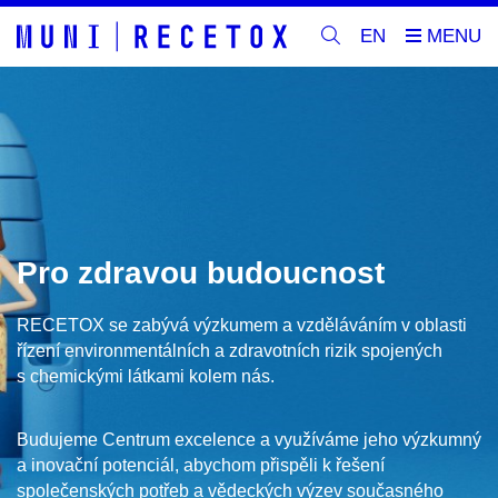
EN
Pro zdravou budoucnost
RECETOX se zabývá výzkumem a vzděláváním v oblasti
řízení environmentálních a zdravotních rizik spojených
s chemickými látkami kolem nás.
Budujeme Centrum excelence a využíváme jeho výzkumný
a inovační potenciál, abychom přispěli k řešení
společenských potřeb a vědeckých výzev současného