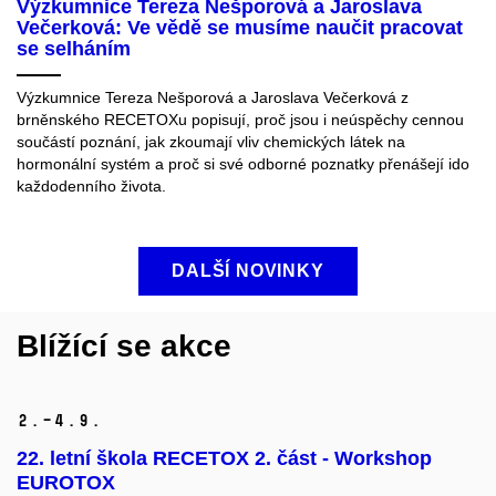
Výzkumnice Tereza Nešporová a Jaroslava
Večerková: Ve vědě se musíme naučit pracovat
se selháním
Výzkumnice Tereza Nešporová a Jaroslava Večerková
z
brněnského
RECETOXu
popisují
,
proč
jsou
i
neúspěchy
cennou
součástí
poznání
, jak
zkoumají
vliv
chemických
látek
na
hormonální
systém
a
proč
si
své
odborné
poznatky
přenášejí
i
do
každodenního
života
.
DALŠÍ NOVINKY
Blížící se akce
2.–4.
9.
22. letní škola RECETOX 2. část - Workshop
EUROTOX