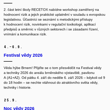
2. část letní školy RECETOX nabídne workshop zaměřený na
hodnocení rizik a jejich praktické uplatnění v souladu s evropskou
legislativou. Účastníci se seznámí s metodickými přístupy
k hodnocení rizik, novinkami v regulační toxikologii, aplikací
předpisů a směrnic v různých sektorech i se zásadami řízení,
vnímání a komunikace rizik.
4.–6.
9.
Festival vědy 2026
Věda hýbe Brnem! Přijďte se o tom přesvědčit na Festival vědy
a techniky 2026 do areálu brněnského výstaviště, pavilonu
A (A1+A2). Od pátku 4. září do neděle 6. září 2026 – kdykoli od 9
do 18 hodin – se nechte vtáhnout do atraktivního světa vědy,
techniky i historie.
25.
9.
Noc vědy 2026