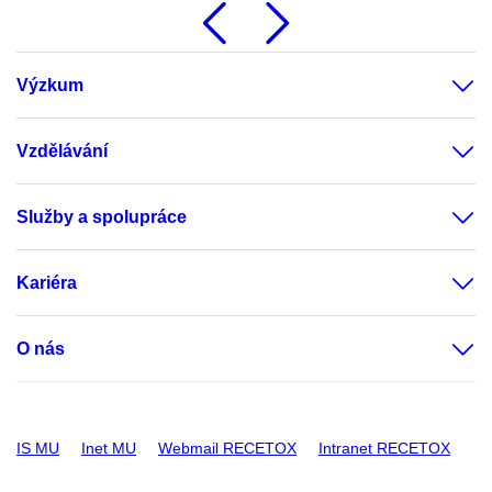
Předchozí
Následu
Výzkum
Vzdělávání
Služby a spolupráce
Kariéra
O nás
IS MU
Inet MU
Webmail RECETOX
Intranet RECETOX