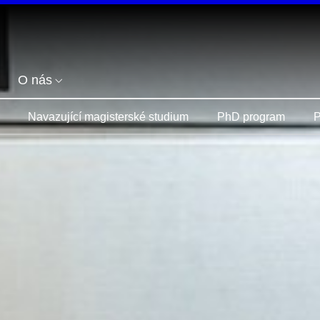
O nás
Navazující magisterské studium
PhD program
P