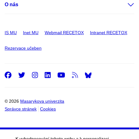
O nás
IS MU
Inet MU
Webmail RECETOX
Intranet RECETOX
Rezervace učeben
Facebook
Twitter
Instagram
LinkedIn
Youtube
RSS
© 2026
Masarykova univerzita
Správce stránek
Cookies
K vyhodnocování tohoto webu a k personalizaci