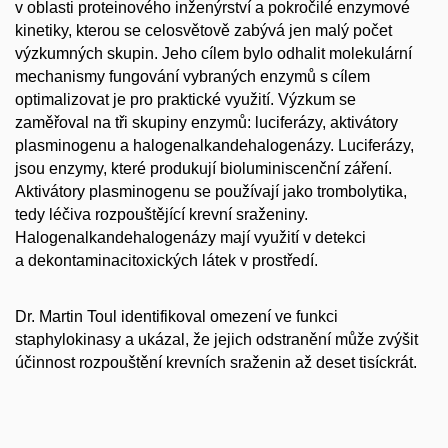
v oblasti proteinového inženýrství a pokročilé enzymové
kinetiky, kterou se celosvětově zabývá jen malý počet
výzkumných skupin. Jeho cílem bylo odhalit molekulární
mechanismy fungování vybraných enzymů s cílem
optimalizovat je pro praktické využití. Výzkum se
zaměřoval na tři skupiny enzymů: luciferázy, aktivátory
plasminogenu a halogenalkandehalogenázy. Luciferázy,
jsou enzymy, které produkují bioluminiscenční záření.
Aktivátory plasminogenu se používají jako trombolytika,
tedy léčiva rozpouštějící krevní sraženiny.
Halogenalkandehalogenázy
mají využití v detekci
a dekontaminaci
toxických látek v prostředí.
Dr. Martin Toul identifikoval omezení ve funkci
staphylokinasy a ukázal, že jejich odstranění může zvýšit
účinnost rozpouštění krevních sraženin až deset tisíckrát.