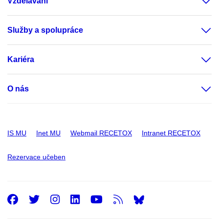
Vzdělávání
Služby a spolupráce
Kariéra
O nás
IS MU
Inet MU
Webmail RECETOX
Intranet RECETOX
Rezervace učeben
Facebook
Twitter
Instagram
LinkedIn
Youtube
RSS