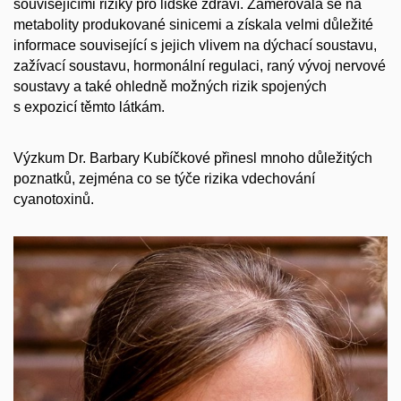
souvisejícími riziky
pro lidské zdraví.
Zaměřovala se
na
metabolity produkované sinicemi
a získala
velmi důležité
informace
související s
jejich vliv
em
na dýchací soustavu,
zažívací soustavu
,
hormonální
regulaci
,
raný
vývoj nervové
soustavy
a také ohledně možných rizik spojených
s expozicí těmto látkám.
Výzkum Dr. Barbary Kubíčkové přinesl mnoho důležitých
poznatků, zejména co se týče rizika vdechování
cyanotoxinů.