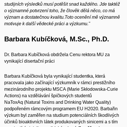
studijních výsledků musí potěšit snad každého
. Jde taktéž
o významné potvrzení toho, že člověk dělá něco, co má
význam a dostatečnou kvalitu
.
Toto ocenění
mě významně
motivuje
k
další vědecké prác
i
a výzkumu."
Barbara Kubíčková, M.Sc., Ph.D.
Dr. Barbara Kubíčková obdržela Cenu rektora MU za
vynikající disertační práci
Barbara Kubíčková byla vynikající studentka, která
pracovala jako začínající výzkumník v rámci prestižního
mezinárodního
projektu
MSCA (Marie Skłodowska-Curie
Actions) na vzdělávání špičkových studentů
NaToxAq
(
Natural Toxins and Drinking Water Quality
)
podpo
řeném
rámcovým programem EU H2020.
Barbařin
výzkum byl zaměřen na studium
potenciálních škodlivých
účinků bioaktivních látek produkovaných
sinicemi a
s tím