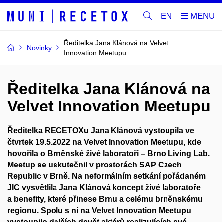
EN
Ředitelka Jana Klánová na Velvet
Novinky
Innovation Meetupu
Ředitelka Jana Klánová na
Velvet Innovation Meetupu
Ředitelka RECETOXu Jana Klánová vystoupila ve
čtvrtek 19.5.2022 na Velvet Innovation Meetupu, kde
hovořila o Brněnské živé laboratoři – Brno Living Lab.
Meetup se uskutečnil v prostorách SAP Czech
Republic v Brně. Na neformálním setkání pořádaném
JIC vysvětlila Jana Klánová koncept živé laboratoře
a benefity, které přinese Brnu a celému brněnskému
regionu. Spolu s ní na Velvet Innovation Meetupu
vystoupilo dalších devět aktérů realizujících své