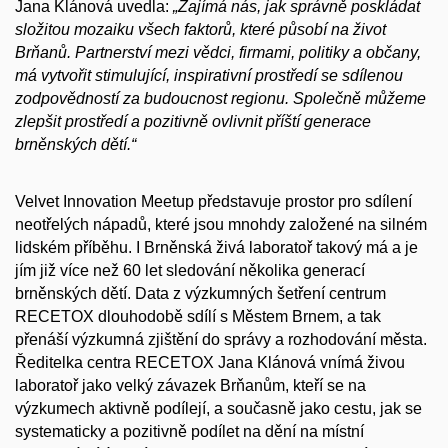
Jana Klánová uvedla:
„Zajímá nás, jak správně poskládat
složitou mozaiku všech faktorů, které působí na život
Brňanů. Partnerství mezi vědci, firmami, politiky a občany,
má vytvořit stimulující, inspirativní prostředí se sdílenou
zodpovědností za budoucnost regionu. Společně můžeme
zlepšit prostředí a pozitivně ovlivnit příští generace
brněnských dětí.“
Velvet Innovation Meetup představuje prostor pro sdílení
neotřelých nápadů, které jsou mnohdy založené na silném
lidském příběhu. I Brněnská živá laboratoř takový má a je
jím již více než 60 let sledování několika generací
brněnských dětí. Data z výzkumných šetření centrum
RECETOX dlouhodobě sdílí s Městem Brnem, a tak
přenáší výzkumná zjištění do správy a rozhodování města.
Ředitelka centra RECETOX Jana Klánová vnímá živou
laboratoř jako velký závazek Brňanům, kteří se na
výzkumech aktivně podílejí, a současně jako cestu, jak se
systematicky a pozitivně podílet na dění na místní