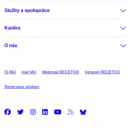
Služby a spolupráce
Kariéra
O nás
IS MU
Inet MU
Webmail RECETOX
Intranet RECETOX
Rezervace učeben
Facebook
Twitter
Instagram
LinkedIn
Youtube
RSS