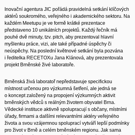
Inovační agentura JIC pořádá pravidelná setkání klíčových
aktérů soukromého, veřejného i akademického sektoru. Na
každém Meetupu je ve formě krátké prezentace
představeno 10 unikátních projektů. Každý řečník má
pouhé dvě minuty, tzv. pitch, aby prezentoval hlavní
myšlenku práce, vizi, ale také případné úspěchy či
neúspěchy. Na poslední květnové setkání byla pozvána
i ředitelka RECETOXu Jana Klánová, aby prezentovala
projekt Brněnské živé laboratoře.
Brněnská živá laboratoř nepředstavuje specifickou
místnost určenou pro výzkumná šetření, ale jedná se
o koncept založený na propojení výzkumných aktivit
brněnských vědců s reálným životem obyvatel Brna.
Vědecké instituce aktivně spolupracují s občany, místními
úřady, firmami a dalšími relevantními aktéry veřejného
života a svou vzájemnou spoluprací vytváří lepší podmínky
pro život v Brně a celém brněnském regionu. Jak sama