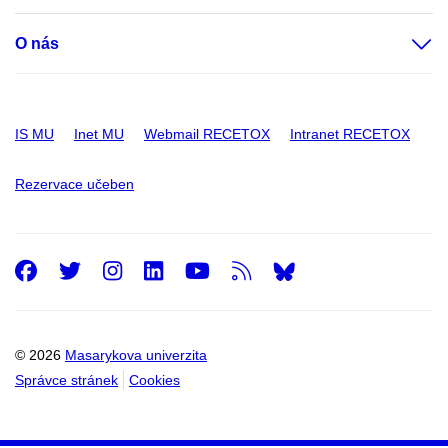
O nás
IS MU
Inet MU
Webmail RECETOX
Intranet RECETOX
Rezervace učeben
Facebook
Twitter
Instagram
LinkedIn
Youtube
RSS
© 2026
Masarykova univerzita
Správce stránek
Cookies