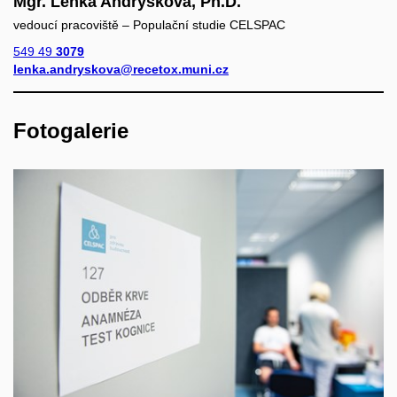
Mgr. Lenka Andrýsková, Ph.D.
vedoucí pracoviště – Populační studie CELSPAC
549 49
3079
lenka.andryskova@recetox.muni.cz
Fotogalerie