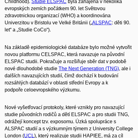
Childhood).
Studie ELSPAC
byla zahájena v několika
evropských zemích počátkem 90. let Světovou
zdravotnickou organizací (WHO) a koordinována
Univerzitou v Bristolu ve Velké Británii („
ALSPAC
: děti 90.
let“ a „Studie CoCo“).
Na základě epidemiologické databáze bylo možné vytvořit
novou platformu CELSPAC, která navazuje na původní
ELSPAC studii. Pokračuje a rozšiřuje sběr dat v podobě
nové dlouhodobé studie
The Next Generation (TNG)
, ale i
dalších navazujících studií, čímž dochází k budování
rozsáhlých databází v oblasti střední Evropy a k
podpoře celoevropského výzkumu.
Nové vyšetřovací protokoly, které vznikly pro navazující
studie původních rodičů a dětí ELSPAC a pro studii TNG,
odrážejí koncept tzv. exposomu. Úzká spolupráce s
ALSPAC studií a s výzkumným týmem z University College
London (
UCL
), který realizuje studii HAPIEE, má za cíl