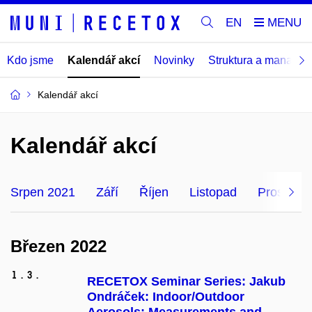
EN
Kdo jsme
Kalendář akcí
Novinky
Struktura a manage
Kalendář akcí
Kalendář akcí
Srpen 2021
Září
Říjen
Listopad
Prosinec
Březen 2022
1.
3.
RECETOX Seminar Series: Jakub
Ondráček: Indoor/Outdoor