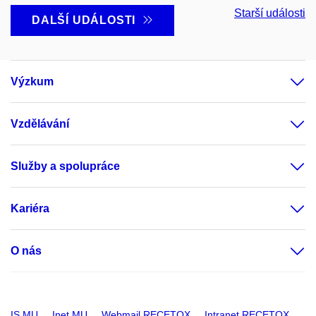
Starší události
DALŠÍ UDÁLOSTI
Výzkum
Vzdělávání
Služby a spolupráce
Kariéra
O nás
IS MU
Inet MU
Webmail RECETOX
Intranet RECETOX