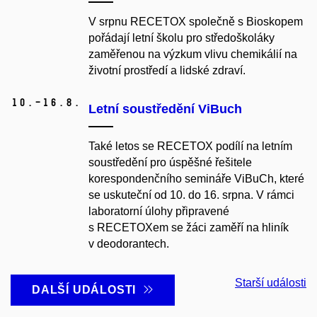
V srpnu RECETOX společně s Bioskopem
pořádají letní školu pro středoškoláky
zaměřenou na výzkum vlivu chemikálií na
životní prostředí a lidské zdraví.
10.–16.
8.
Letní soustředění ViBuch
Také letos se RECETOX podílí na letním
soustředění
pro úspěšné řešitele
korespondenčního semináře ViBuCh, které
se uskuteční od 10. do 16. srpna. V rámci
laboratorní úlohy připravené
s RECETOXem se žáci zaměří na hliník
v deodorantech.
Starší události
DALŠÍ UDÁLOSTI