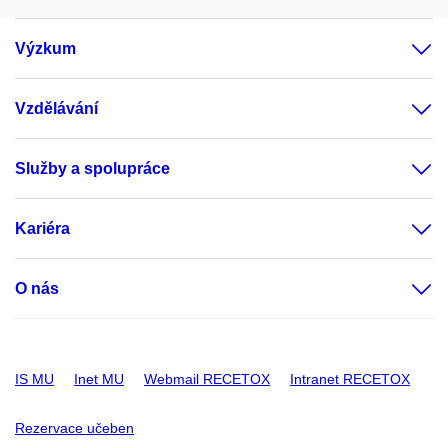
Výzkum
Vzdělávání
Služby a spolupráce
Kariéra
O nás
IS MU
Inet MU
Webmail RECETOX
Intranet RECETOX
Rezervace učeben