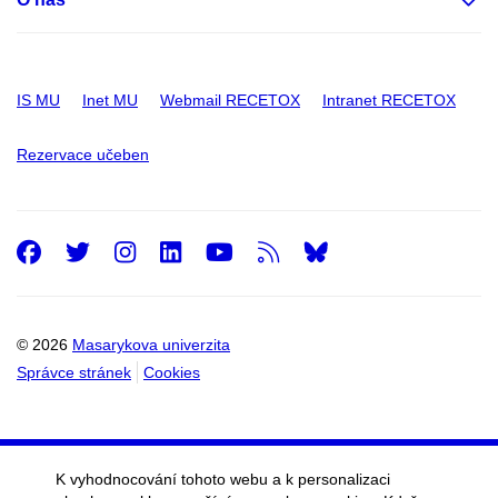
IS MU
Inet MU
Webmail RECETOX
Intranet RECETOX
Rezervace učeben
Facebook
Twitter
Instagram
LinkedIn
Youtube
RSS
© 2026
Masarykova univerzita
Správce stránek
Cookies
K vyhodnocování tohoto webu a k personalizaci