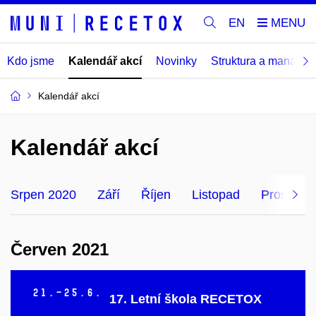
EN
Kdo jsme
Kalendář akcí
Novinky
Struktura a manage
Kalendář akcí
Kalendář akcí
Srpen 2020
Září
Říjen
Listopad
Prosinec
Červen 2021
21.–25.
6.
17. Letní škola RECETOX