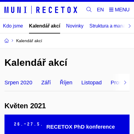
EN
Kdo jsme
Kalendář akcí
Novinky
Struktura a manage
Kalendář akcí
Kalendář akcí
Srpen 2020
Září
Říjen
Listopad
Prosinec
Květen 2021
26.–27.
5.
RECETOX PhD konference