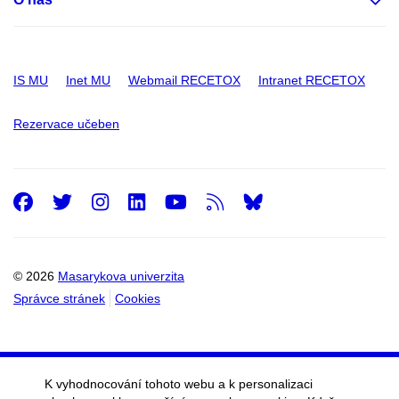
IS MU
Inet MU
Webmail RECETOX
Intranet RECETOX
Rezervace učeben
Facebook
Twitter
Instagram
LinkedIn
Youtube
RSS
© 2026
Masarykova univerzita
Správce stránek
Cookies
K vyhodnocování tohoto webu a k personalizaci